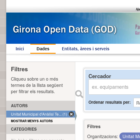
Inici
Dades
Entitats, àrees i serveis
Filtres
Cercador
Cliqueu sobre un o més
termes de la llista següent
per filtrar els resultats.
Ordenar resultats per
AUTORS
Unitat Municipal d'Anàlisi Te... (1)
MOSTRAR MENYS AUTORS
Filtres
CATEGORIES
Organitzacions:
Unitat Mu