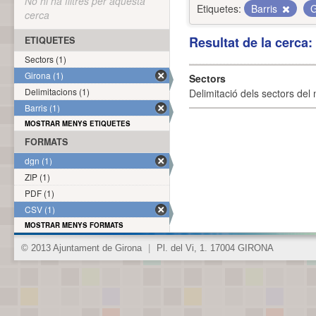
No hi ha filtres per aquesta
Etiquetes:
Barris
G
cerca
Resultat de la cerca
ETIQUETES
Sectors (1)
Girona (1)
Sectors
Delimitacions (1)
Delimitació dels sectors del 
Barris (1)
MOSTRAR MENYS ETIQUETES
FORMATS
dgn (1)
ZIP (1)
PDF (1)
CSV (1)
MOSTRAR MENYS FORMATS
© 2013 Ajuntament de Girona
|
Pl. del Vi, 1. 17004 GIRONA