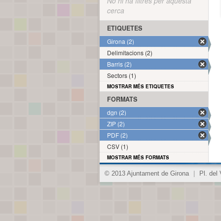
No hi ha filtres per aquesta
cerca
ETIQUETES
Girona (2)
Delimitacions (2)
Barris (2)
Sectors (1)
MOSTRAR MÉS ETIQUETES
FORMATS
dgn (2)
ZIP (2)
PDF (2)
CSV (1)
MOSTRAR MÉS FORMATS
© 2013 Ajuntament de Girona
|
Pl. del