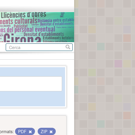
ormats:
PDF
ZIP