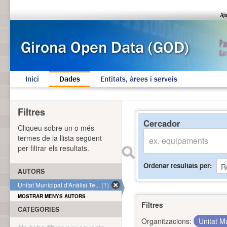
Inici
Dades
Entitats, àrees i serveis
Filtres
Cercador
Cliqueu sobre un o més
termes de la llista següent
per filtrar els resultats.
Ordenar resultats per
AUTORS
Unitat Municipal d'Anàlisi Te... (1)
MOSTRAR MENYS AUTORS
Filtres
CATEGORIES
Organitzacions:
Unitat Mu