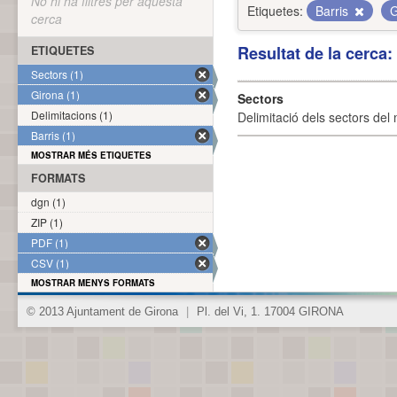
No hi ha filtres per aquesta
Etiquetes:
Barris
G
cerca
Resultat de la cerca
ETIQUETES
Sectors (1)
Girona (1)
Sectors
Delimitacions (1)
Delimitació dels sectors del 
Barris (1)
MOSTRAR MÉS ETIQUETES
FORMATS
dgn (1)
ZIP (1)
PDF (1)
CSV (1)
MOSTRAR MENYS FORMATS
© 2013 Ajuntament de Girona
|
Pl. del Vi, 1. 17004 GIRONA