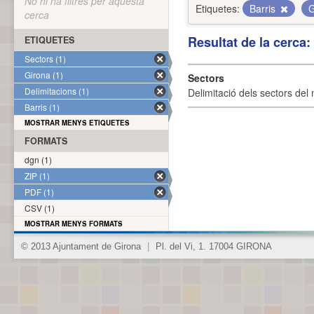
No hi ha filtres per aquesta
Etiquetes:
Barris
G
cerca
Resultat de la cerca
ETIQUETES
Sectors (1)
Girona (1)
Sectors
Delimitacions (1)
Delimitació dels sectors del 
Barris (1)
MOSTRAR MENYS ETIQUETES
FORMATS
dgn (1)
ZIP (1)
PDF (1)
CSV (1)
MOSTRAR MENYS FORMATS
© 2013 Ajuntament de Girona
|
Pl. del Vi, 1. 17004 GIRONA