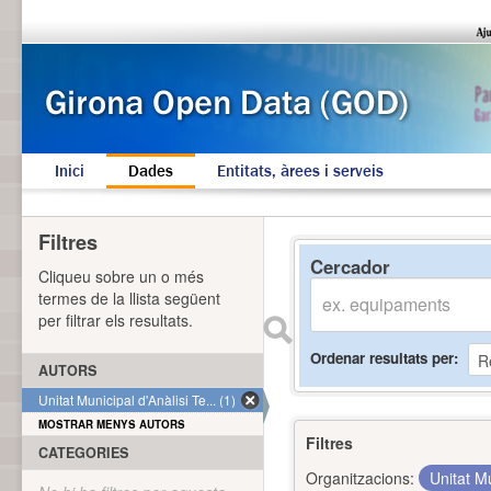
Inici
Dades
Entitats, àrees i serveis
Filtres
Cercador
Cliqueu sobre un o més
termes de la llista següent
per filtrar els resultats.
Ordenar resultats per
AUTORS
Unitat Municipal d'Anàlisi Te... (1)
MOSTRAR MENYS AUTORS
Filtres
CATEGORIES
Organitzacions:
Unitat Mu