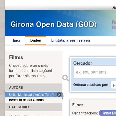
Inici
Dades
Entitats, àrees i serveis
Filtres
Cercador
Cliqueu sobre un o més
termes de la llista següent
per filtrar els resultats.
Ordenar resultats per
AUTORS
Unitat Municipal d'Anàlisi Te... (1)
MOSTRAR MENYS AUTORS
Filtres
CATEGORIES
Organitzacions:
Unitat Mu