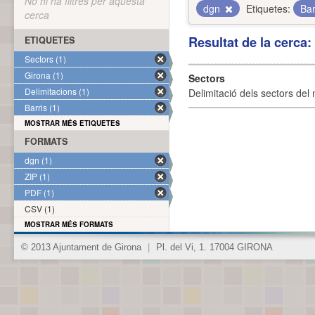
No hi ha filtres per aquesta
dgn
Etiquetes:
Bar
cerca
Resultat de la cerca
ETIQUETES
Sectors (1)
Girona (1)
Sectors
Delimitacions (1)
Delimitació dels sectors del 
Barris (1)
MOSTRAR MÉS ETIQUETES
FORMATS
dgn (1)
ZIP (1)
PDF (1)
CSV (1)
MOSTRAR MÉS FORMATS
© 2013 Ajuntament de Girona
|
Pl. del Vi, 1. 17004 GIRONA