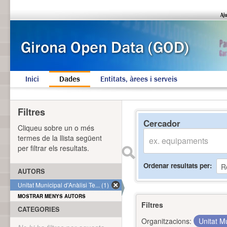
Inici
Dades
Entitats, àrees i serveis
Filtres
Cercador
Cliqueu sobre un o més
termes de la llista següent
per filtrar els resultats.
Ordenar resultats per
AUTORS
Unitat Municipal d'Anàlisi Te... (1)
MOSTRAR MENYS AUTORS
Filtres
CATEGORIES
Organitzacions:
Unitat Mu