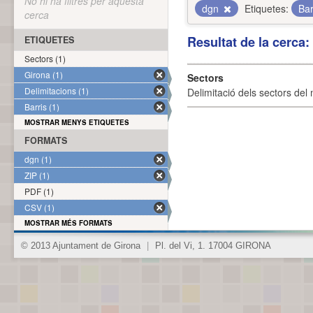
No hi ha filtres per aquesta
dgn
Etiquetes:
Bar
cerca
Resultat de la cerca
ETIQUETES
Sectors (1)
Girona (1)
Sectors
Delimitacions (1)
Delimitació dels sectors del 
Barris (1)
MOSTRAR MENYS ETIQUETES
FORMATS
dgn (1)
ZIP (1)
PDF (1)
CSV (1)
MOSTRAR MÉS FORMATS
© 2013 Ajuntament de Girona
|
Pl. del Vi, 1. 17004 GIRONA