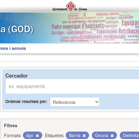
rees i serveis
Cercador
Ordenar resultats per
Filtres
Formats:
dgn
Etiquetes:
Barris
Girona
Delimit