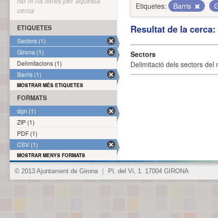
No hi ha filtres per aquesta
Etiquetes:
Barris
G
cerca
Resultat de la cerca
ETIQUETES
Sectors (1)
Girona (1)
Sectors
Delimitacions (1)
Delimitació dels sectors del 
Barris (1)
MOSTRAR MÉS ETIQUETES
FORMATS
dgn (1)
ZIP (1)
PDF (1)
CSV (1)
MOSTRAR MENYS FORMATS
© 2013 Ajuntament de Girona
|
Pl. del Vi, 1. 17004 GIRONA