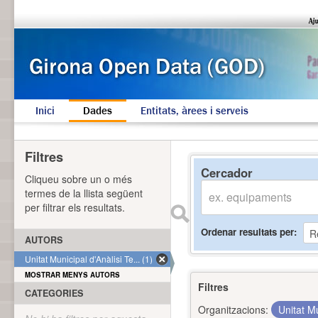
Inici
Dades
Entitats, àrees i serveis
Filtres
Cercador
Cliqueu sobre un o més
termes de la llista següent
per filtrar els resultats.
Ordenar resultats per
AUTORS
Unitat Municipal d'Anàlisi Te... (1)
MOSTRAR MENYS AUTORS
Filtres
CATEGORIES
Organitzacions:
Unitat Mu