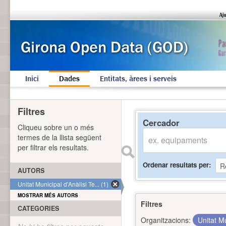
Inici
Dades
Entitats, àrees i serveis
Filtres
Cercador
Cliqueu sobre un o més
termes de la llista següent
per filtrar els resultats.
Ordenar resultats per
AUTORS
Unitat Municipal d'Anàlisi Te... (1)
MOSTRAR MÉS AUTORS
Filtres
CATEGORIES
Organitzacions:
Unitat Mu