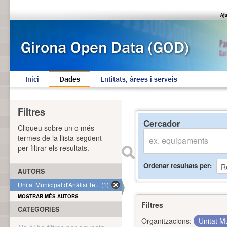
Inici
Dades
Entitats, àrees i serveis
Filtres
Cercador
Cliqueu sobre un o més
termes de la llista següent
per filtrar els resultats.
Ordenar resultats per
AUTORS
Unitat Municipal d'Anàlisi Te... (1)
MOSTRAR MÉS AUTORS
Filtres
CATEGORIES
Organitzacions:
Unitat Mu