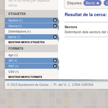
No hi ha filtres per aquesta
Etiquetes:
Barris
G
cerca
Resultat de la cerca
ETIQUETES
Sectors (1)
Girona (1)
Sectors
Delimitacions (1)
Delimitació dels sectors del 
Barris (1)
MOSTRAR MENYS ETIQUETES
FORMATS
dgn (1)
ZIP (1)
PDF (1)
CSV (1)
MOSTRAR MENYS FORMATS
© 2013 Ajuntament de Girona
|
Pl. del Vi, 1. 17004 GIRONA