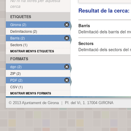
No hi ha filtres per aquesta
cerca
Resultat de la cerca
ETIQUETES
Girona (2)
Barris
Delimitacions (2)
Delimitació dels barris del mu
Barris (2)
Sectors
Sectors (1)
Delimitació dels sectors del 
MOSTRAR MENYS ETIQUETES
FORMATS
dgn (2)
ZIP (2)
PDF (2)
CSV (1)
MOSTRAR MENYS FORMATS
© 2013 Ajuntament de Girona
|
Pl. del Vi, 1. 17004 GIRONA