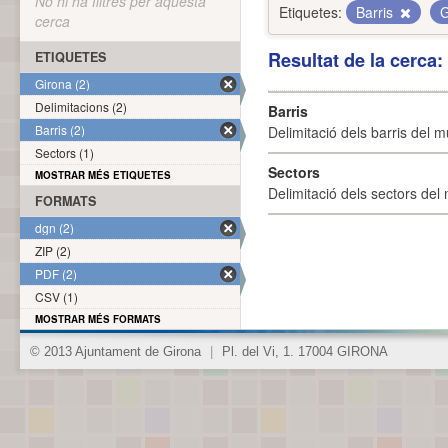
No hi ha filtres per aquesta
Etiquetes:
Barris
G
cerca
Resultat de la cerca
ETIQUETES
Girona (2)
Delimitacions (2)
Barris
Barris (2)
Delimitació dels barris del mu
Sectors (1)
Sectors
MOSTRAR MÉS ETIQUETES
Delimitació dels sectors del 
FORMATS
dgn (2)
ZIP (2)
PDF (2)
CSV (1)
MOSTRAR MÉS FORMATS
© 2013 Ajuntament de Girona
|
Pl. del Vi, 1. 17004 GIRONA