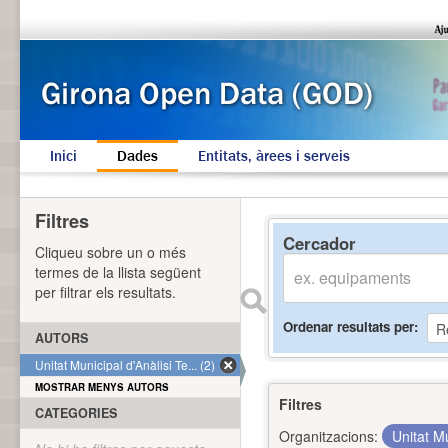
Inici
Dades
Entitats, àrees i serveis
Filtres
Cercador
Cliqueu sobre un o més
termes de la llista següent
per filtrar els resultats.
Ordenar resultats per
AUTORS
Unitat Municipal d'Anàlisi Te... (2)
MOSTRAR MENYS AUTORS
Filtres
CATEGORIES
Organitzacions:
Unitat Mu