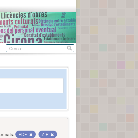
ormats:
PDF
ZIP