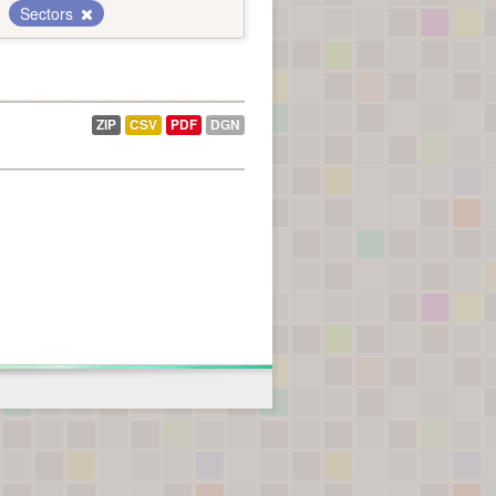
Sectors
ZIP
CSV
PDF
DGN