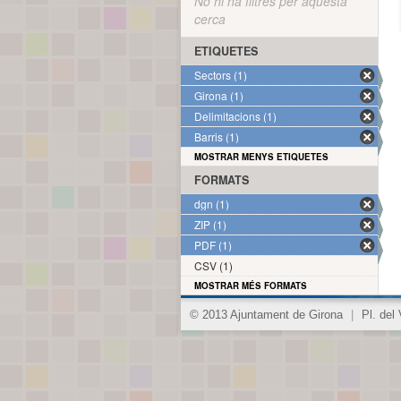
No hi ha filtres per aquesta
cerca
ETIQUETES
Sectors (1)
Girona (1)
Delimitacions (1)
Barris (1)
MOSTRAR MENYS ETIQUETES
FORMATS
dgn (1)
ZIP (1)
PDF (1)
CSV (1)
MOSTRAR MÉS FORMATS
© 2013 Ajuntament de Girona
|
Pl. del