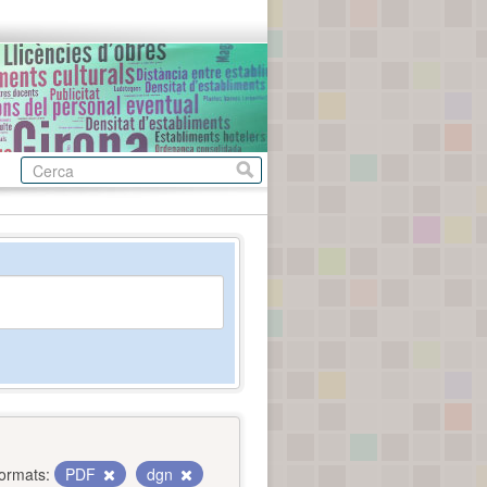
ormats:
PDF
dgn