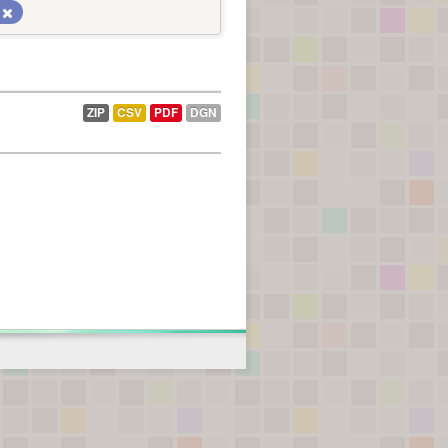
ZIP
CSV
PDF
DGN