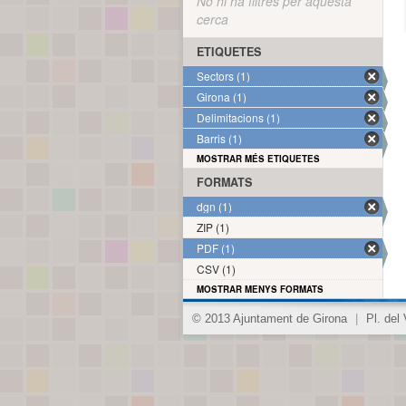
No hi ha filtres per aquesta
cerca
ETIQUETES
Sectors (1)
Girona (1)
Delimitacions (1)
Barris (1)
MOSTRAR MÉS ETIQUETES
FORMATS
dgn (1)
ZIP (1)
PDF (1)
CSV (1)
MOSTRAR MENYS FORMATS
© 2013 Ajuntament de Girona
|
Pl. del