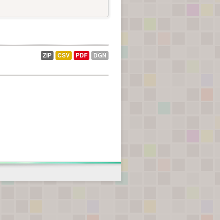
ZIP
CSV
PDF
DGN