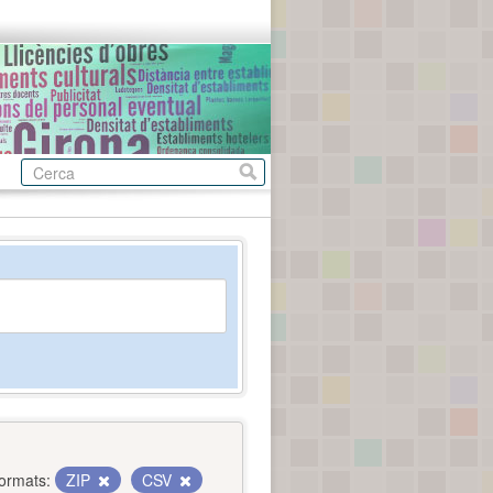
ormats:
ZIP
CSV