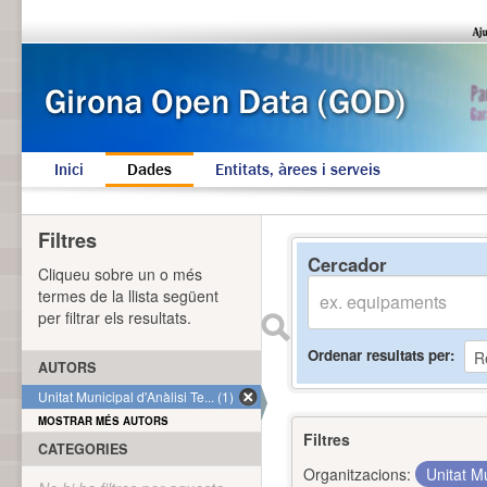
Inici
Dades
Entitats, àrees i serveis
Filtres
Cercador
Cliqueu sobre un o més
termes de la llista següent
per filtrar els resultats.
Ordenar resultats per
AUTORS
Unitat Municipal d'Anàlisi Te... (1)
MOSTRAR MÉS AUTORS
Filtres
CATEGORIES
Organitzacions:
Unitat Mu