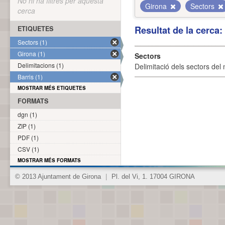
No hi ha filtres per aquesta
Girona
Sectors
cerca
Resultat de la cerca
ETIQUETES
Sectors (1)
Girona (1)
Sectors
Delimitacions (1)
Delimitació dels sectors del 
Barris (1)
MOSTRAR MÉS ETIQUETES
FORMATS
dgn (1)
ZIP (1)
PDF (1)
CSV (1)
MOSTRAR MÉS FORMATS
© 2013 Ajuntament de Girona
|
Pl. del Vi, 1. 17004 GIRONA