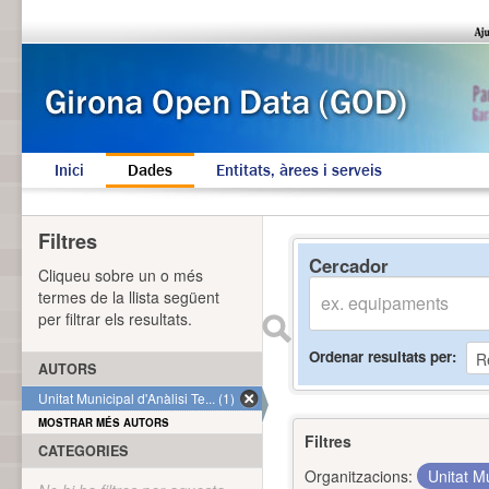
Inici
Dades
Entitats, àrees i serveis
Filtres
Cercador
Cliqueu sobre un o més
termes de la llista següent
per filtrar els resultats.
Ordenar resultats per
AUTORS
Unitat Municipal d'Anàlisi Te... (1)
MOSTRAR MÉS AUTORS
Filtres
CATEGORIES
Organitzacions:
Unitat Mu