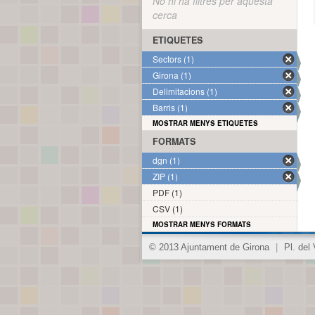
No hi ha filtres per aquesta
cerca
ETIQUETES
Sectors (1)
Girona (1)
Delimitacions (1)
Barris (1)
MOSTRAR MENYS ETIQUETES
FORMATS
dgn (1)
ZIP (1)
PDF (1)
CSV (1)
MOSTRAR MENYS FORMATS
© 2013 Ajuntament de Girona
|
Pl. del