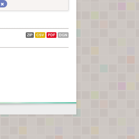
ZIP
CSV
PDF
DGN