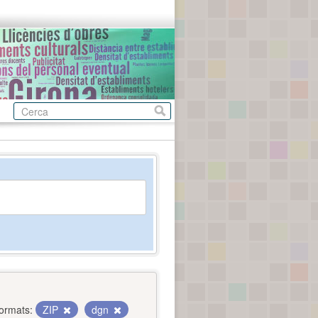
ormats:
ZIP
dgn