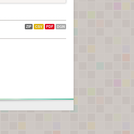
ZIP
CSV
PDF
DGN