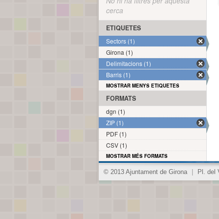
No hi ha filtres per aquesta
cerca
ETIQUETES
Sectors (1)
Girona (1)
Delimitacions (1)
Barris (1)
MOSTRAR MENYS ETIQUETES
FORMATS
dgn (1)
ZIP (1)
PDF (1)
CSV (1)
MOSTRAR MÉS FORMATS
© 2013 Ajuntament de Girona
|
Pl. del