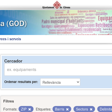
rees i serveis
Cercador
Ordenar resultats per
Filtres
Formats:
ZIP
Etiquetes:
Barris
Sectors
Delimit