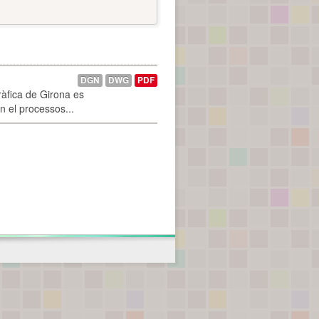
DGN
DWG
PDF
ràfica de Girona es
n el processos...