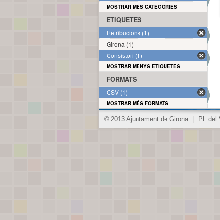
MOSTRAR MÉS CATEGORIES
ETIQUETES
Retribucions (1)
Girona (1)
Consistori (1)
MOSTRAR MENYS ETIQUETES
FORMATS
CSV (1)
MOSTRAR MÉS FORMATS
© 2013 Ajuntament de Girona
|
Pl. del