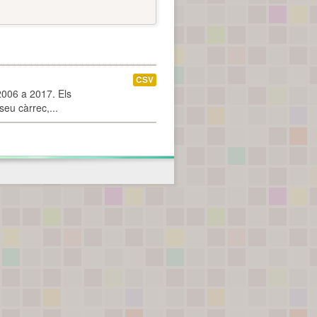
CSV
2006 a 2017. Els
seu càrrec,...