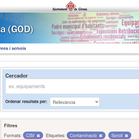
rees i serveis
Cercador
Ordenar resultats per
Filtres
Formats:
CSV
Etiquetes:
Contaminació
Soroll