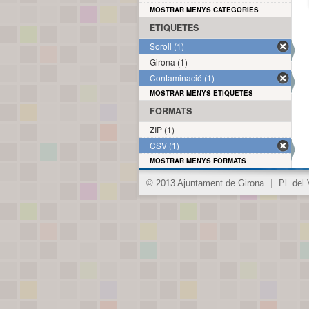
MOSTRAR MENYS CATEGORIES
ETIQUETES
Soroll (1)
Girona (1)
Contaminació (1)
MOSTRAR MENYS ETIQUETES
FORMATS
ZIP (1)
CSV (1)
MOSTRAR MENYS FORMATS
© 2013 Ajuntament de Girona
|
Pl. del