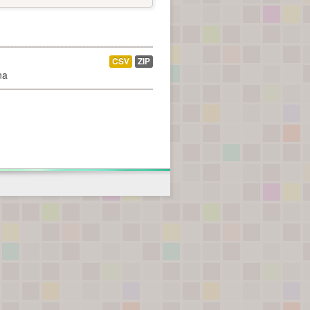
CSV
ZIP
na