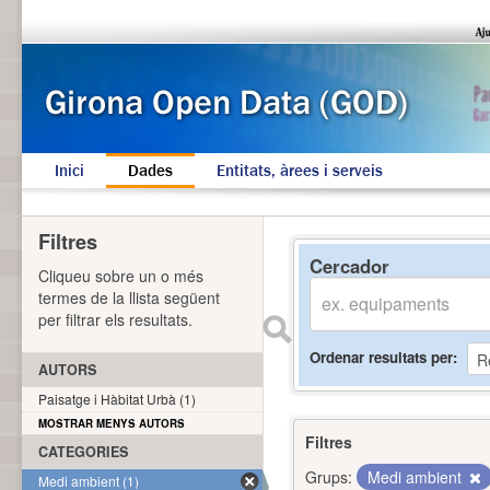
Inici
Dades
Entitats, àrees i serveis
Filtres
Cercador
Cliqueu sobre un o més
termes de la llista següent
per filtrar els resultats.
Ordenar resultats per
AUTORS
Paisatge i Hàbitat Urbà (1)
MOSTRAR MENYS AUTORS
Filtres
CATEGORIES
Grups:
Medi ambient
Medi ambient (1)