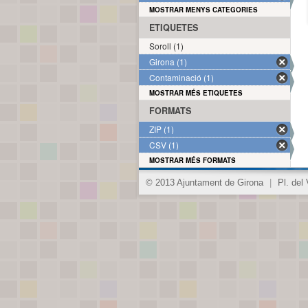
MOSTRAR MENYS CATEGORIES
ETIQUETES
Soroll (1)
Girona (1)
Contaminació (1)
MOSTRAR MÉS ETIQUETES
FORMATS
ZIP (1)
CSV (1)
MOSTRAR MÉS FORMATS
© 2013 Ajuntament de Girona
|
Pl. del