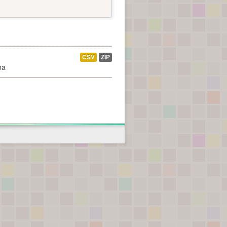
CSV
ZIP
na