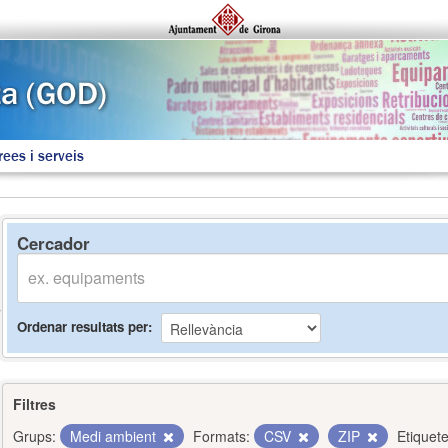
rees i serveis
Cercador
Ordenar resultats per
Filtres
Grups:
Medi ambient
Formats:
CSV
ZIP
Etiquete