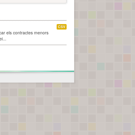
CSV
car els contractes menors
i...