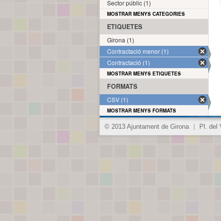
Sector públic (1)
MOSTRAR MENYS CATEGORIES
ETIQUETES
Girona (1)
Contractació menor (1)
Contractació (1)
MOSTRAR MENYS ETIQUETES
FORMATS
CSV (1)
MOSTRAR MENYS FORMATS
© 2013 Ajuntament de Girona
|
Pl. del