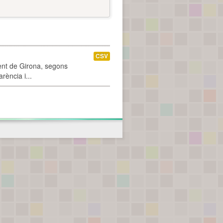
CSV
ment de Girona, segons
rència i...