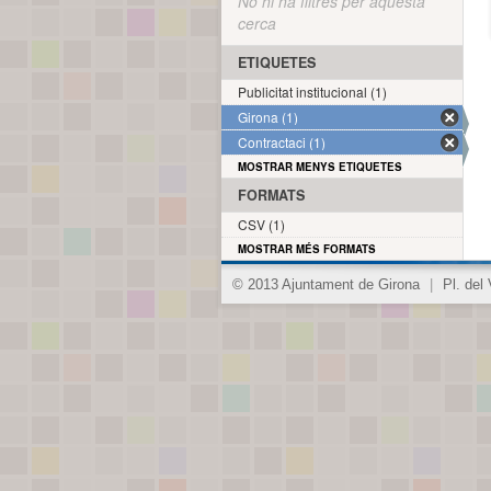
No hi ha filtres per aquesta
cerca
ETIQUETES
Publicitat institucional (1)
Girona (1)
Contractaci (1)
MOSTRAR MENYS ETIQUETES
FORMATS
CSV (1)
MOSTRAR MÉS FORMATS
© 2013 Ajuntament de Girona
|
Pl. del