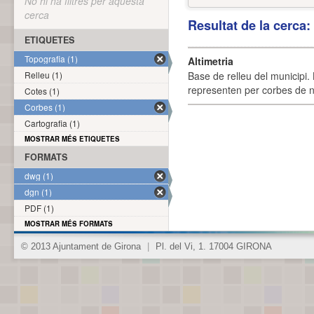
No hi ha filtres per aquesta
cerca
Resultat de la cerca
ETIQUETES
Topografia (1)
Altimetria
Relleu (1)
Base de relleu del municipi.
representen per corbes de ni
Cotes (1)
Corbes (1)
Cartografia (1)
MOSTRAR MÉS ETIQUETES
FORMATS
dwg (1)
dgn (1)
PDF (1)
MOSTRAR MÉS FORMATS
© 2013 Ajuntament de Girona
|
Pl. del Vi, 1. 17004 GIRONA