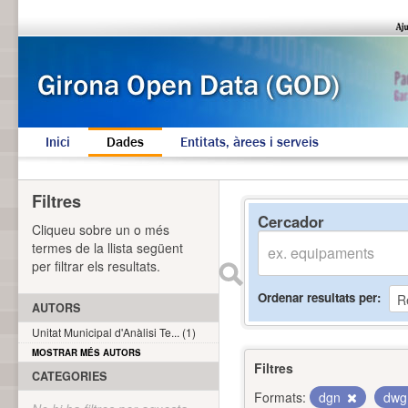
Inici
Dades
Entitats, àrees i serveis
Filtres
Cercador
Cliqueu sobre un o més
termes de la llista següent
per filtrar els resultats.
Ordenar resultats per
AUTORS
Unitat Municipal d'Anàlisi Te... (1)
MOSTRAR MÉS AUTORS
Filtres
CATEGORIES
Formats:
dgn
dw