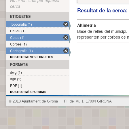
No hi ha filtres per aquesta
cerca
Resultat de la cerca
ETIQUETES
Topografia (1)
Altimetria
Relleu (1)
Base de relleu del municipi.
representen per corbes de ni
Cotes (1)
Corbes (1)
Cartografia (1)
MOSTRAR MENYS ETIQUETES
FORMATS
dwg (1)
dgn (1)
PDF (1)
MOSTRAR MÉS FORMATS
© 2013 Ajuntament de Girona
|
Pl. del Vi, 1. 17004 GIRONA