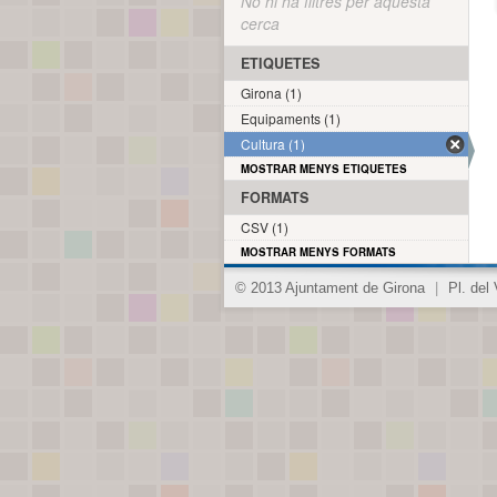
No hi ha filtres per aquesta
cerca
ETIQUETES
Girona (1)
Equipaments (1)
Cultura (1)
MOSTRAR MENYS ETIQUETES
FORMATS
CSV (1)
MOSTRAR MENYS FORMATS
© 2013 Ajuntament de Girona
|
Pl. del