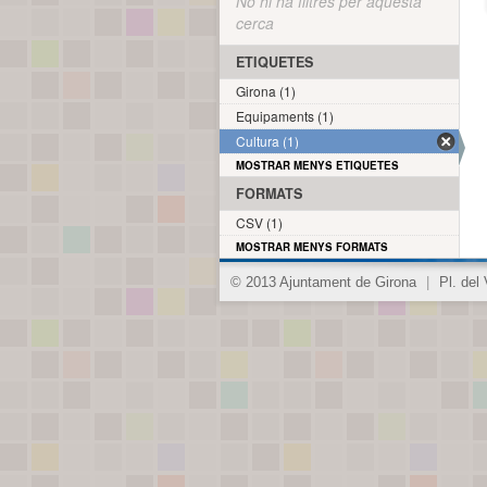
No hi ha filtres per aquesta
cerca
ETIQUETES
Girona (1)
Equipaments (1)
Cultura (1)
MOSTRAR MENYS ETIQUETES
FORMATS
CSV (1)
MOSTRAR MENYS FORMATS
© 2013 Ajuntament de Girona
|
Pl. del