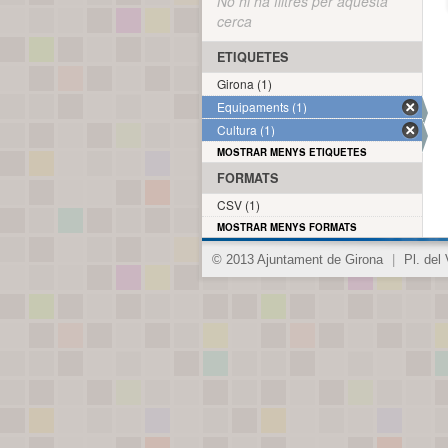
No hi ha filtres per aquesta
cerca
ETIQUETES
Girona (1)
Equipaments (1)
Cultura (1)
MOSTRAR MENYS ETIQUETES
FORMATS
CSV (1)
MOSTRAR MENYS FORMATS
© 2013 Ajuntament de Girona
|
Pl. del