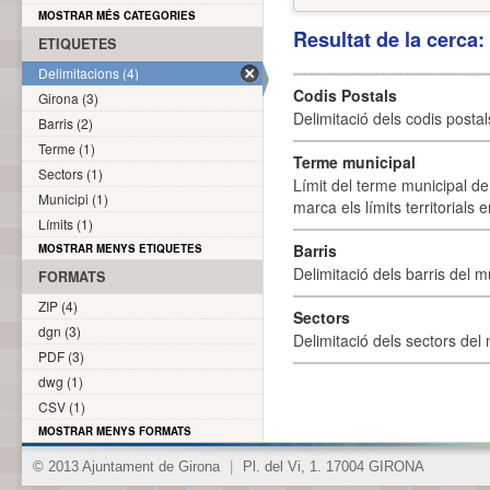
MOSTRAR MÉS CATEGORIES
Resultat de la cerca
ETIQUETES
Delimitacions (4)
Codis Postals
Girona (3)
Delimitació dels codis posta
Barris (2)
Terme (1)
Terme municipal
Sectors (1)
Límit del terme municipal de 
Municipi (1)
marca els límits territorials
Límits (1)
Barris
MOSTRAR MENYS ETIQUETES
Delimitació dels barris del mu
FORMATS
ZIP (4)
Sectors
dgn (3)
Delimitació dels sectors del 
PDF (3)
dwg (1)
CSV (1)
MOSTRAR MENYS FORMATS
© 2013 Ajuntament de Girona
|
Pl. del Vi, 1. 17004 GIRONA