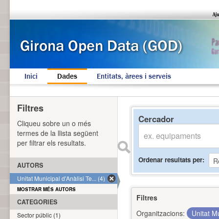
Inici
Dades
Entitats, àrees i serveis
Filtres
Cercador
Cliqueu sobre un o més
termes de la llista següent
per filtrar els resultats.
Ordenar resultats per
AUTORS
Unitat Municipal d'Anàlisi Te... (4)
MOSTRAR MÉS AUTORS
Filtres
CATEGORIES
Organitzacions:
Unitat Mu
Sector públic (1)