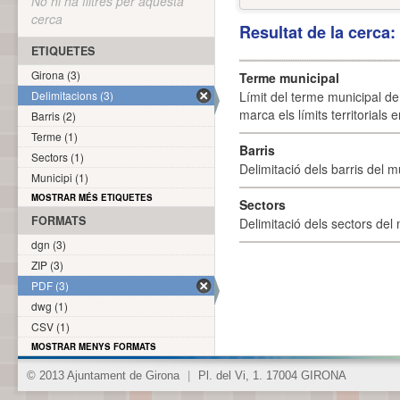
No hi ha filtres per aquesta
cerca
Resultat de la cerca
ETIQUETES
Girona (3)
Terme municipal
Delimitacions (3)
Límit del terme municipal de 
marca els límits territorials
Barris (2)
Terme (1)
Barris
Sectors (1)
Delimitació dels barris del mu
Municipi (1)
MOSTRAR MÉS ETIQUETES
Sectors
FORMATS
Delimitació dels sectors del 
dgn (3)
ZIP (3)
PDF (3)
dwg (1)
CSV (1)
MOSTRAR MENYS FORMATS
© 2013 Ajuntament de Girona
|
Pl. del Vi, 1. 17004 GIRONA