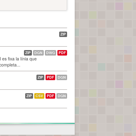
ZIP
ZIP
DGN
DWG
PDF
es fixa la línia que
 completa...
ZIP
PDF
DGN
ZIP
CSV
PDF
DGN