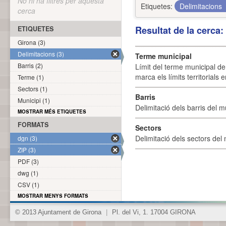
No hi ha filtres per aquesta
Etiquetes:
Delimitacions
cerca
Resultat de la cerca
ETIQUETES
Girona (3)
Delimitacions (3)
Terme municipal
Barris (2)
Límit del terme municipal de 
marca els límits territorials
Terme (1)
Sectors (1)
Barris
Municipi (1)
Delimitació dels barris del mu
MOSTRAR MÉS ETIQUETES
FORMATS
Sectors
Delimitació dels sectors del 
dgn (3)
ZIP (3)
PDF (3)
dwg (1)
CSV (1)
MOSTRAR MENYS FORMATS
© 2013 Ajuntament de Girona
|
Pl. del Vi, 1. 17004 GIRONA