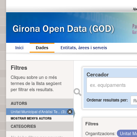
Inici
Dades
Entitats, àrees i serveis
Filtres
Cercador
Cliqueu sobre un o més
termes de la llista següent
per filtrar els resultats.
Ordenar resultats per
AUTORS
Unitat Municipal d'Anàlisi Te... (3)
MOSTRAR MENYS AUTORS
Filtres
CATEGORIES
Organitzacions:
Unitat Mu