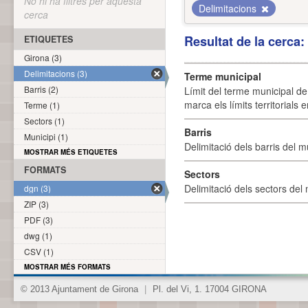
No hi ha filtres per aquesta
Delimitacions
cerca
Resultat de la cerca
ETIQUETES
Girona (3)
Delimitacions (3)
Terme municipal
Barris (2)
Límit del terme municipal de 
marca els límits territorials
Terme (1)
Sectors (1)
Barris
Municipi (1)
Delimitació dels barris del mu
MOSTRAR MÉS ETIQUETES
FORMATS
Sectors
Delimitació dels sectors del 
dgn (3)
ZIP (3)
PDF (3)
dwg (1)
CSV (1)
MOSTRAR MÉS FORMATS
© 2013 Ajuntament de Girona
|
Pl. del Vi, 1. 17004 GIRONA