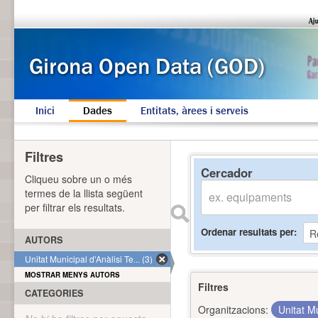
Inici
Dades
Entitats, àrees i serveis
Filtres
Cercador
Cliqueu sobre un o més
termes de la llista següent
per filtrar els resultats.
Ordenar resultats per
AUTORS
Unitat Municipal d'Anàlisi Te... (3)
MOSTRAR MENYS AUTORS
Filtres
CATEGORIES
Organitzacions:
Unitat Mu