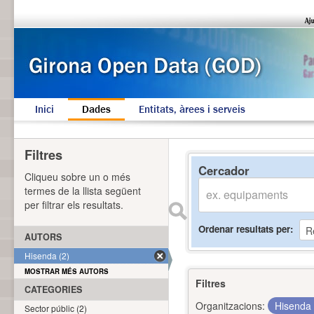
Inici
Dades
Entitats, àrees i serveis
Filtres
Cercador
Cliqueu sobre un o més
termes de la llista següent
per filtrar els resultats.
Ordenar resultats per
AUTORS
Hisenda (2)
MOSTRAR MÉS AUTORS
Filtres
CATEGORIES
Organitzacions:
Hisenda
Sector públic (2)