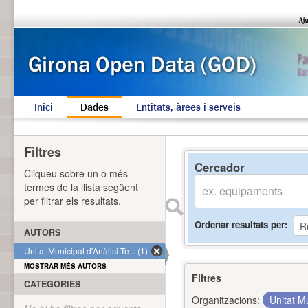
Inici
Dades
Entitats, àrees i serveis
Filtres
Cercador
Cliqueu sobre un o més
termes de la llista següent
per filtrar els resultats.
Ordenar resultats per
AUTORS
Unitat Municipal d'Anàlisi Te... (1)
MOSTRAR MÉS AUTORS
Filtres
CATEGORIES
Organitzacions:
Unitat Mu