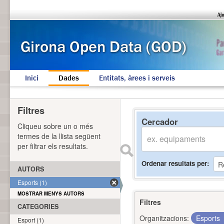
Inici
Dades
Entitats, àrees i serveis
Filtres
Cercador
Cliqueu sobre un o més
termes de la llista següent
per filtrar els resultats.
Ordenar resultats per
AUTORS
Esports (1)
MOSTRAR MENYS AUTORS
Filtres
CATEGORIES
Organitzacions:
Esports
Esport (1)