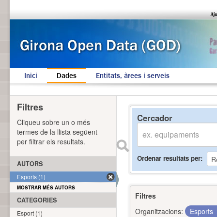
Inici
Dades
Entitats, àrees i serveis
Filtres
Cercador
Cliqueu sobre un o més
termes de la llista següent
per filtrar els resultats.
Ordenar resultats per
AUTORS
Esports (1)
MOSTRAR MÉS AUTORS
Filtres
CATEGORIES
Organitzacions:
Esports
Esport (1)