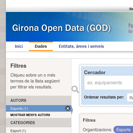
Inici
Dades
Entitats, àrees i serveis
Filtres
Cercador
Cliqueu sobre un o més
termes de la llista següent
per filtrar els resultats.
Ordenar resultats per
AUTORS
Esports (1)
MOSTRAR MENYS AUTORS
Filtres
CATEGORIES
Organitzacions:
Esports
Esport (1)