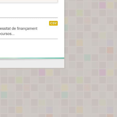
CSV
cessitat de finançament
ecursos...