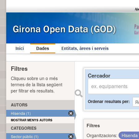
Inici
Dades
Entitats, àrees i serveis
Filtres
Cercador
Cliqueu sobre un o més
termes de la llista següent
per filtrar els resultats.
Ordenar resultats per
AUTORS
Hisenda (1)
MOSTRAR MENYS AUTORS
Filtres
CATEGORIES
Organitzacions:
Hisenda
Sector públic (1)