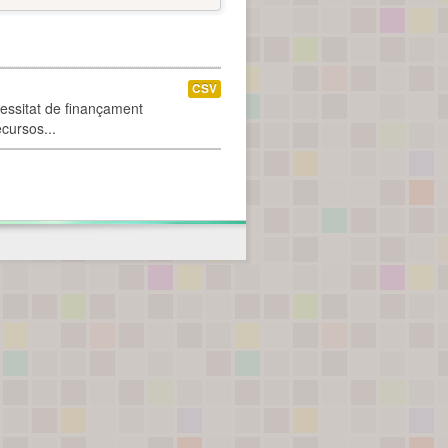
CSV
cessitat de finançament
ecursos...