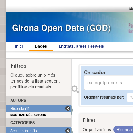
Inici
Dades
Entitats, àrees i serveis
Filtres
Cercador
Cliqueu sobre un o més
termes de la llista següent
per filtrar els resultats.
Ordenar resultats per
AUTORS
Hisenda (1)
MOSTRAR MÉS AUTORS
Filtres
CATEGORIES
Organitzacions:
Hisenda
Sector públic (1)