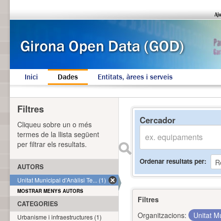
Inici
Dades
Entitats, àrees i serveis
Filtres
Cercador
Cliqueu sobre un o més
termes de la llista següent
per filtrar els resultats.
Ordenar resultats per
AUTORS
Unitat Municipal d'Anàlisi Te... (1)
MOSTRAR MENYS AUTORS
Filtres
CATEGORIES
Organitzacions:
Unitat Mu
Urbanisme i infraestructures (1)