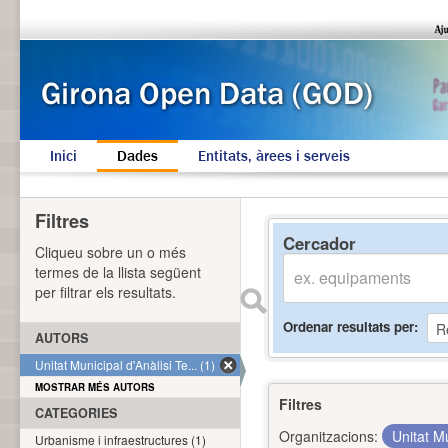
Inici
Dades
Entitats, àrees i serveis
Filtres
Cercador
Cliqueu sobre un o més
termes de la llista següent
per filtrar els resultats.
Ordenar resultats per
AUTORS
Unitat Municipal d'Anàlisi Te... (1)
MOSTRAR MÉS AUTORS
Filtres
CATEGORIES
Organitzacions:
Unitat Mu
Urbanisme i infraestructures (1)