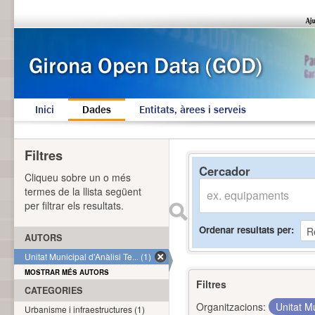
Inici
Dades
Entitats, àrees i serveis
Filtres
Cercador
Cliqueu sobre un o més
termes de la llista següent
per filtrar els resultats.
Ordenar resultats per
AUTORS
Unitat Municipal d'Anàlisi Te... (1)
MOSTRAR MÉS AUTORS
Filtres
CATEGORIES
Organitzacions:
Unitat Mu
Urbanisme i infraestructures (1)