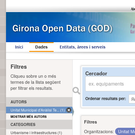
Inici
Dades
Entitats, àrees i serveis
Filtres
Cercador
Cliqueu sobre un o més
termes de la llista següent
per filtrar els resultats.
Ordenar resultats per
AUTORS
Unitat Municipal d'Anàlisi Te... (1)
MOSTRAR MÉS AUTORS
Filtres
CATEGORIES
Organitzacions:
Unitat Mu
Urbanisme i infraestructures (1)