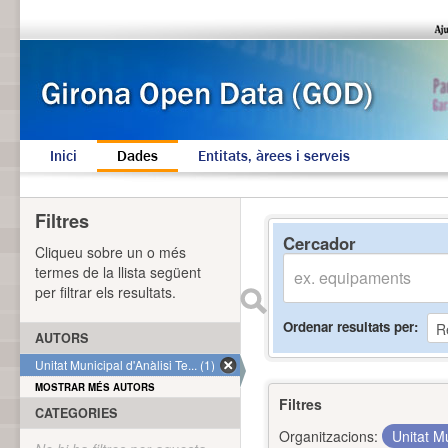
Inici
Dades
Entitats, àrees i serveis
Filtres
Cercador
Cliqueu sobre un o més
termes de la llista següent
per filtrar els resultats.
Ordenar resultats per
AUTORS
Unitat Municipal d'Anàlisi Te... (1)
MOSTRAR MÉS AUTORS
Filtres
CATEGORIES
Organitzacions:
Unitat Mu